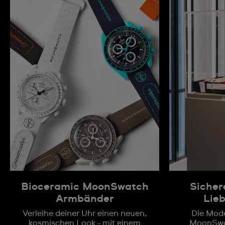
Bioceramic MoonSwatch
Sichere
Armbänder
Lieb
Verleihe deiner Uhr einen neuen,
Die Mode
kosmischen Look - mit einem
MoonSwat