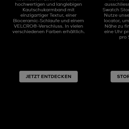
hochwertigen und langlebigen
ausschlies
Kautschukarmband mit
Swatch Store
einzigartiger Textur, einer
Nutze unse
Bioceramic-Schlaufe und einem
locator, um
VELCRO®-Verschluss. In vielen
Nähe zu fin
verschiedenen Farben erhältlich.
eine Uhr p
pro 
JETZT ENTDECKEN
STO