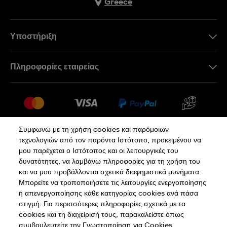
Greece
Υποστήριξη
Επικοινωνήστε Μαζί Μας
Πληροφορίες εταιρείας
Συχνές ερωτήσεις
Press
Αποστολή
Θέσεις Εργασίας
Επιστροφές
Sitemap
Όροι Πώλησης
Συμφωνώ με τη χρήση cookies και παρόμοιων
τεχνολογιών από τον παρόντα Ιστότοπο, προκειμένου να
Κάνε κλικ εδώ για υπαναχώρηση
μου παρέχεται ο Ιστότοπος και οι λειτουργικές του
δυνατότητες, να λαμβάνω πληροφορίες για τη χρήση του
και να μου προβάλλονται σχετικά διαφημιστικά μυνήματα.
Πολιτική Απορρήτου
Πολιτική Cookies
Μπορείτε να τροποποιήσετε τις λειτουργίες ενεργοποίησης
ή απενεργοποίησης κάθε κατηγορίας cookies ανά πάσα
στιγμή. Για περισσότερες πληροφορίες σχετικά με τα
Όροι Χρήσης
cookies και τη διαχείρισή τους, παρακαλείστε όπως
συμβουλευτείτε την Γνωστοποίηση
για Cookies.