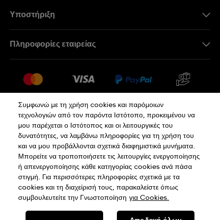
Υποστήριξη
Επικοινωνήστε Μαζί Μας
Πληροφορίες εταιρείας
Συχνές ερωτήσεις
Press
Αποστολή
Θέσεις Εργασίας
Επιστροφές
Sitemap
Όροι Πώλησης
Συμφωνώ με τη χρήση cookies και παρόμοιων
τεχνολογιών από τον παρόντα Ιστότοπο, προκειμένου να
Κάνε κλικ εδώ για υπαναχώρηση
μου παρέχεται ο Ιστότοπος και οι λειτουργικές του
δυνατότητες, να λαμβάνω πληροφορίες για τη χρήση του
και να μου προβάλλονται σχετικά διαφημιστικά μυνήματα.
Πολιτική Απορρήτου
Πολιτική Cookies
Μπορείτε να τροποποιήσετε τις λειτουργίες ενεργοποίησης
ή απενεργοποίησης κάθε κατηγορίας cookies ανά πάσα
στιγμή. Για περισσότερες πληροφορίες σχετικά με τα
Όροι Χρήσης
cookies και τη διαχείρισή τους, παρακαλείστε όπως
συμβουλευτείτε την Γνωστοποίηση
για Cookies.
SWISS MADE