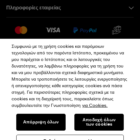
Επικοινωνήστε Μαζί Μας
Πληροφορίες εταιρείας
Συχνές ερωτήσεις
Press
Αποστολή
Θέσεις Εργασίας
Επιστροφές
Sitemap
Όροι Πώλησης
Συμφωνώ με τη χρήση cookies και παρόμοιων
τεχνολογιών από τον παρόντα Ιστότοπο, προκειμένου να
Κάνε κλικ εδώ για υπαναχώρηση
μου παρέχεται ο Ιστότοπος και οι λειτουργικές του
δυνατότητες, να λαμβάνω πληροφορίες για τη χρήση του
και να μου προβάλλονται σχετικά διαφημιστικά μυνήματα.
Πολιτική Απορρήτου
Πολιτική Cookies
Μπορείτε να τροποποιήσετε τις λειτουργίες ενεργοποίησης
ή απενεργοποίησης κάθε κατηγορίας cookies ανά πάσα
στιγμή. Για περισσότερες πληροφορίες σχετικά με τα
Όροι Χρήσης
cookies και τη διαχείρισή τους, παρακαλείστε όπως
συμβουλευτείτε την Γνωστοποίηση
για Cookies.
SWISS MADE
Αποδοχή όλων
Απόρριψη όλων
των cookies
© SWATCH AG 2026. ΜΕ ΤΗΝ ΕΠΙΦΥΛΑΞΗ ΚΑΘΕ ΝΟΜΙΚΟΥ
ΔΙΚΑΙΩΜΑΤΟΣ:ΕΛΒΕΤΙΚΑ ΡΟΛΟΓΙΑ