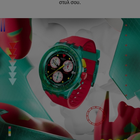
στυλ σου.