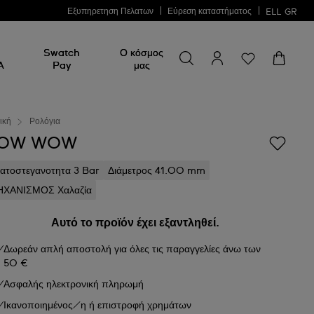
Εξυπηρετηση Πελατων
Εύρεση καταστήματος
ELL
GR
Swatch
Ο κόσμος
A
Pay
μας
ική
Ρολόγια
OW WOW
ατοστεγανοτητα 3 Bar
Διάμετρος 41.00 mm
ΧΑΝΙΣΜΟΣ Χαλαζία
Αυτό το προϊόν έχει εξαντληθεί.
Δωρεάν απλή αποστολή για όλες τις παραγγελίες άνω των
50 €
Ασφαλής ηλεκτρονική πληρωμή
Ικανοποιημένος/η ή επιστροφή χρημάτων