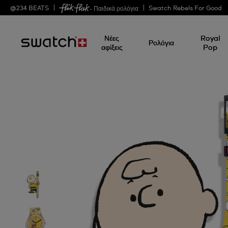
@
234
BEATS
Swatch Rebels For Good
- Παιδικά ρολόγια
Νέες
Royal
Ρολόγια
αφίξεις
Pop