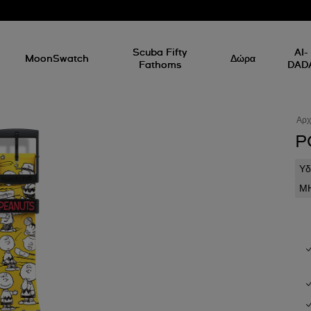
Scuba Fifty
AI-
MoonSwatch
Δώρα
Fathoms
DAD
Αρχ
P
Υδ
ΜΗ