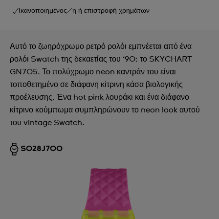
Ικανοποιημένος/η ή επιστροφή χρημάτων
Αυτό το ζωηρόχρωμο ρετρό ρολόι εμπνέεται από ένα
ρολόι Swatch της δεκαετίας του ‘90: το SKYCHART
GN705. Το πολύχρωμο neon καντράν του είναι
τοποθετημένο σε διάφανη κίτρινη κάσα βιολογικής
προέλευσης. Ένα hot pink λουράκι και ένα διάφανο
κίτρινο κούμπωμα συμπληρώνουν το neon look αυτού
του vintage Swatch.
SO28J700