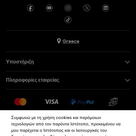
Greece
Υποστήριξη
Επικοινωνήστε Μαζί Μας
Πληροφορίες εταιρείας
Συχνές ερωτήσεις
Press
Αποστολή
Θέσεις Εργασίας
Επιστροφές
Sitemap
Όροι Πώλησης
Συμφωνώ με τη χρήση cookies και παρόμοιων
τεχνολογιών από τον παρόντα Ιστότοπο, προκειμένου να
Κάνε κλικ εδώ για υπαναχώρηση
μου παρέχεται ο Ιστότοπος και οι λειτουργικές του