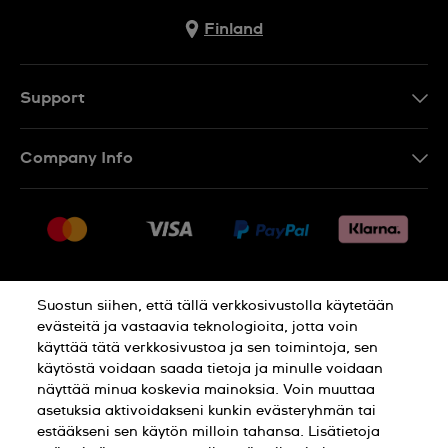
Finland
Support
Ota Yhteyttä
Company Info
UKK
Press
Toimitus
Jobs
Palautukset
Sitemap
Myyntiehdot
Suostun siihen, että tällä verkkosivustolla käytetään
Withdraw from contract
evästeitä ja vastaavia teknologioita, jotta voin
käyttää tätä verkkosivustoa ja sen toimintoja, sen
Privacy Policy
Cookie Notice
käytöstä voidaan saada tietoja ja minulle voidaan
näyttää minua koskevia mainoksia. Voin muuttaa
asetuksia aktivoidakseni kunkin evästeryhmän tai
Terms of use
estääkseni sen käytön milloin tahansa. Lisätietoja