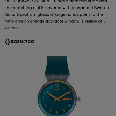
BLUE AWAY (SO28K700) has a dark teal strap and
the matching dial is covered with a hypnotic Swatch
Solar Spectrum glass. Orange hands point to the
time and an orange day-date window is visible at 3
o’clock.
SO28K700