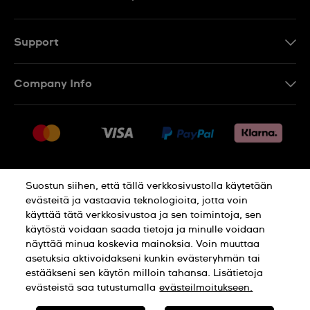
Support
Ota Yhteyttä
Company Info
UKK
Press
Toimitus
Jobs
Palautukset
Sitemap
Myyntiehdot
Suostun siihen, että tällä verkkosivustolla käytetään
Withdraw from contract
evästeitä ja vastaavia teknologioita, jotta voin
käyttää tätä verkkosivustoa ja sen toimintoja, sen
Privacy Policy
Cookie Notice
käytöstä voidaan saada tietoja ja minulle voidaan
näyttää minua koskevia mainoksia. Voin muuttaa
asetuksia aktivoidakseni kunkin evästeryhmän tai
Terms of use
estääkseni sen käytön milloin tahansa. Lisätietoja
evästeistä saa tutustumalla
evästeilmoitukseen.