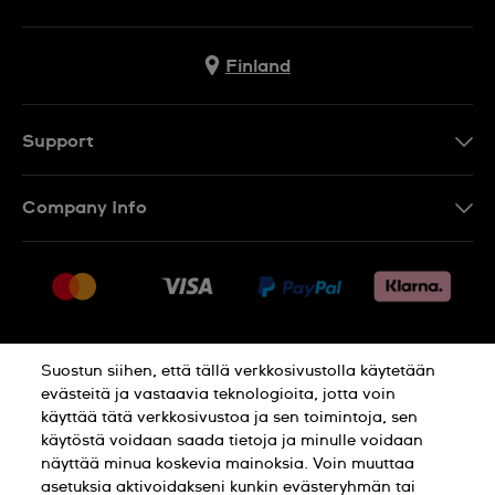
Finland
Support
Ota Yhteyttä
Company Info
UKK
Press
Toimitus
Jobs
Palautukset
Sitemap
Myyntiehdot
Suostun siihen, että tällä verkkosivustolla käytetään
Withdraw from contract
evästeitä ja vastaavia teknologioita, jotta voin
käyttää tätä verkkosivustoa ja sen toimintoja, sen
Privacy Policy
Cookie Notice
käytöstä voidaan saada tietoja ja minulle voidaan
näyttää minua koskevia mainoksia. Voin muuttaa
asetuksia aktivoidakseni kunkin evästeryhmän tai