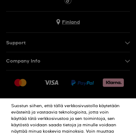
Finland
Support
Ota Yhteyttä
Company Info
UKK
Press
Toimitus
Jobs
Palautukset
Sitemap
Myyntiehdot
Suostun siihen, että tällä verkkosivustolla käytetään
Withdraw from contract
evästeitä ja vastaavia teknologioita, jotta voin
käyttää tätä verkkosivustoa ja sen toimintoja, sen
Privacy Policy
Cookie Notice
käytöstä voidaan saada tietoja ja minulle voidaan
näyttää minua koskevia mainoksia. Voin muuttaa