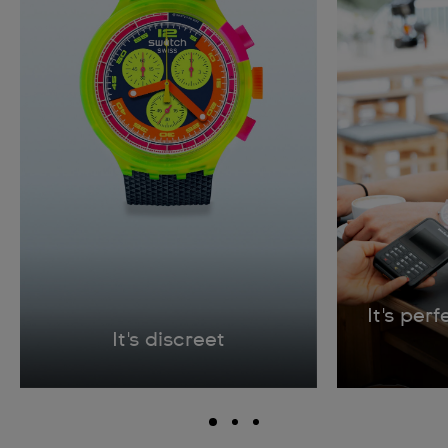
It's per
It's discreet