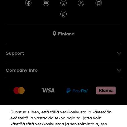
Finland
Support
Ota Yhteyttä
Company Info
UKK
Press
Toimitus
Jobs
Palautukset
Sitemap
Myyntiehdot
Suostun siihen, että tällä verkkosivustolla käytetään
Withdraw from contract
evästeitä ja vastaavia teknologioita, jotta voin
käyttää tätä verkkosivustoa ja sen toimintoja, sen