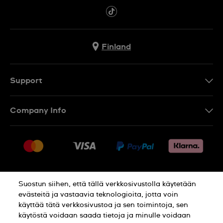
Finland
Support
Ota Yhteyttä
Company Info
UKK
Press
Toimitus
Jobs
Palautukset
Sitemap
Myyntiehdot
Suostun siihen, että tällä verkkosivustolla käytetään
Withdraw from contract
evästeitä ja vastaavia teknologioita, jotta voin
käyttää tätä verkkosivustoa ja sen toimintoja, sen
Privacy Policy
Cookie Notice
käytöstä voidaan saada tietoja ja minulle voidaan