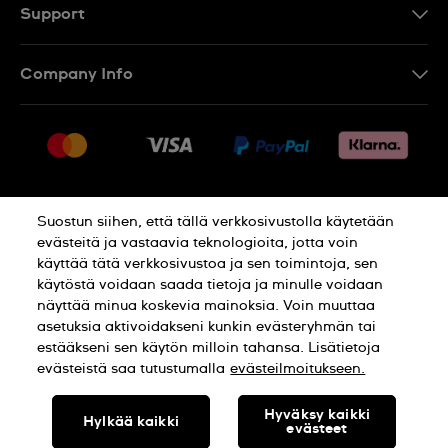
Support
Ota Yhteyttä
Company Info
UKK
Press
Toimitus
Jobs
Palautukset
Sitemap
Myyntiehdot
Suostun siihen, että tällä verkkosivustolla käytetään
Withdraw from contract
evästeitä ja vastaavia teknologioita, jotta voin
käyttää tätä verkkosivustoa ja sen toimintoja, sen
Privacy Policy
Cookie Notice
käytöstä voidaan saada tietoja ja minulle voidaan
näyttää minua koskevia mainoksia. Voin muuttaa
asetuksia aktivoidakseni kunkin evästeryhmän tai
Terms of use
estääkseni sen käytön milloin tahansa. Lisätietoja
evästeistä saa tutustumalla
evästeilmoitukseen.
SWISS MADE
Hyväksy kaikki
Hylkää kaikki
evästeet