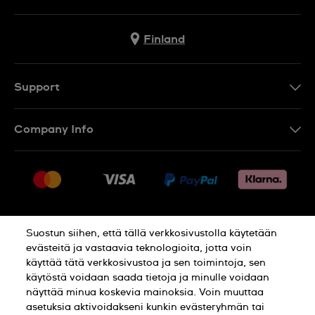
Finland
Support
Ota Yhteyttä
Company Info
UKK
Press
Toimitus
Jobs
Palautukset
Sitemap
Myyntiehdot
Suostun siihen, että tällä verkkosivustolla käytetään
Withdraw from contract
evästeitä ja vastaavia teknologioita, jotta voin
käyttää tätä verkkosivustoa ja sen toimintoja, sen
Privacy Policy
Cookie Notice
käytöstä voidaan saada tietoja ja minulle voidaan
näyttää minua koskevia mainoksia. Voin muuttaa
asetuksia aktivoidakseni kunkin evästeryhmän tai