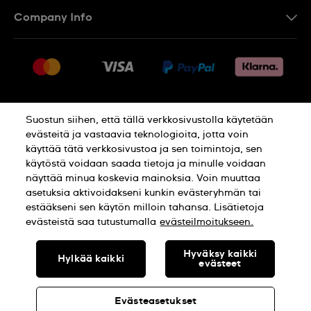
Ota Yhteyttä
Company Info
UKK
Press
Toimitus
Jobs
Palautukset
Sitemap
Myyntiehdot
Suostun siihen, että tällä verkkosivustolla käytetään
Withdraw from contract
evästeitä ja vastaavia teknologioita, jotta voin
käyttää tätä verkkosivustoa ja sen toimintoja, sen
Privacy Policy
Cookie Notice
käytöstä voidaan saada tietoja ja minulle voidaan
näyttää minua koskevia mainoksia. Voin muuttaa
asetuksia aktivoidakseni kunkin evästeryhmän tai
Terms of use
estääkseni sen käytön milloin tahansa. Lisätietoja
evästeistä saa tutustumalla
evästeilmoitukseen.
SWISS MADE
Hyväksy kaikki
Hylkää kaikki
evästeet
© SWATCH AG 2026. ALL RIGHTS RESERVED: SWISS WATCHES
Evästeasetukset