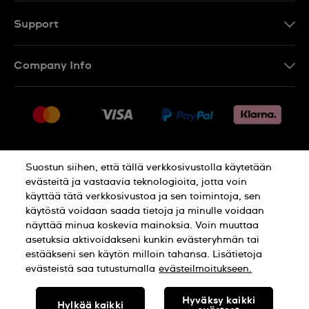
Support
Ota Yhteyttä
Company Info
UKK
Press
Toimitus
Jobs
Palautukset
Sitemap
Myyntiehdot
Suostun siihen, että tällä verkkosivustolla käytetään
Withdraw from contract
evästeitä ja vastaavia teknologioita, jotta voin
käyttää tätä verkkosivustoa ja sen toimintoja, sen
Privacy Policy
Cookie Notice
käytöstä voidaan saada tietoja ja minulle voidaan
näyttää minua koskevia mainoksia. Voin muuttaa
asetuksia aktivoidakseni kunkin evästeryhmän tai
Terms of use
estääkseni sen käytön milloin tahansa. Lisätietoja
evästeistä saa tutustumalla
evästeilmoitukseen.
SWISS MADE
Hyväksy kaikki
Hylkää kaikki