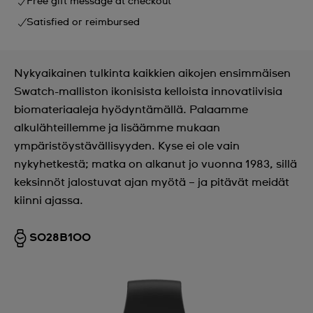
Free gift message at checkout
Satisfied or reimbursed
Nykyaikainen tulkinta kaikkien aikojen ensimmäisen
Swatch-malliston ikonisista kelloista innovatiivisia
biomateriaaleja hyödyntämällä. Palaamme
alkulähteillemme ja lisäämme mukaan
ympäristöystävällisyyden. Kyse ei ole vain
nykyhetkestä; matka on alkanut jo vuonna 1983, sillä
keksinnöt jalostuvat ajan myötä – ja pitävät meidät
kiinni ajassa.
SO28B100