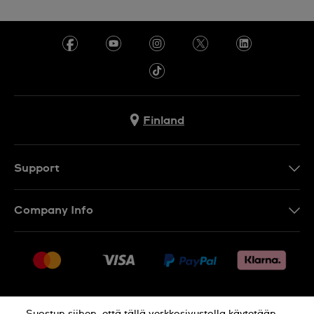
Finland
Support
Ota Yhteyttä
Company Info
UKK
Press
Toimitus
Jobs
Palautukset
Sitemap
Myyntiehdot