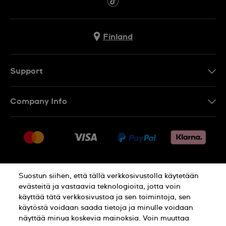
Finland
Support
Ota Yhteyttä
Company Info
UKK
Press
Toimitus
Jobs
Palautukset
Sitemap
Myyntiehdot
Suostun siihen, että tällä verkkosivustolla käytetään
Withdraw from contract
evästeitä ja vastaavia teknologioita, jotta voin
käyttää tätä verkkosivustoa ja sen toimintoja, sen
Privacy Policy
Cookie Notice
käytöstä voidaan saada tietoja ja minulle voidaan
näyttää minua koskevia mainoksia. Voin muuttaa