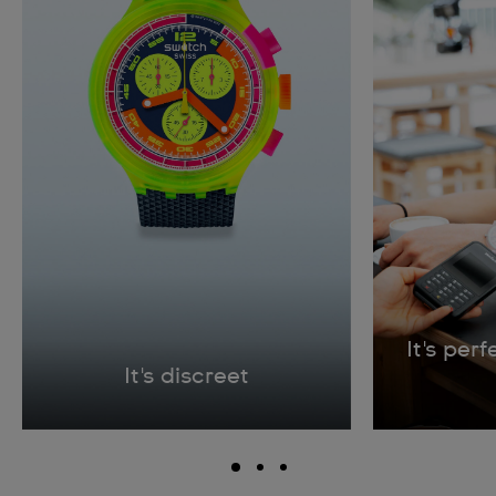
It's per
It's discreet