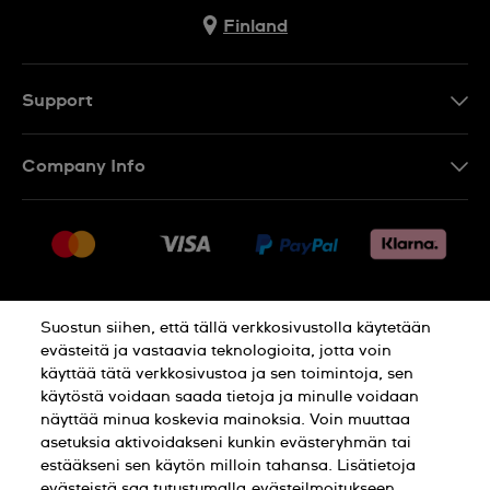
Finland
Support
Ota Yhteyttä
Company Info
UKK
Press
Toimitus
Jobs
Palautukset
Sitemap
Myyntiehdot
Suostun siihen, että tällä verkkosivustolla käytetään
Withdraw from contract
evästeitä ja vastaavia teknologioita, jotta voin
käyttää tätä verkkosivustoa ja sen toimintoja, sen
Privacy Policy
Cookie Notice
käytöstä voidaan saada tietoja ja minulle voidaan
näyttää minua koskevia mainoksia. Voin muuttaa
asetuksia aktivoidakseni kunkin evästeryhmän tai
Terms of use
estääkseni sen käytön milloin tahansa. Lisätietoja
evästeistä saa tutustumalla
evästeilmoitukseen.