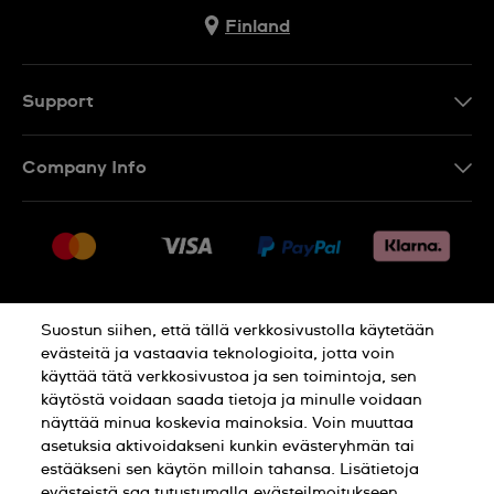
Finland
Support
Ota Yhteyttä
Company Info
UKK
Press
Toimitus
Jobs
Palautukset
Sitemap
Myyntiehdot
Suostun siihen, että tällä verkkosivustolla käytetään
Withdraw from contract
evästeitä ja vastaavia teknologioita, jotta voin
käyttää tätä verkkosivustoa ja sen toimintoja, sen
Privacy Policy
Cookie Notice
käytöstä voidaan saada tietoja ja minulle voidaan
näyttää minua koskevia mainoksia. Voin muuttaa
asetuksia aktivoidakseni kunkin evästeryhmän tai
Terms of use
estääkseni sen käytön milloin tahansa. Lisätietoja
evästeistä saa tutustumalla
evästeilmoitukseen.