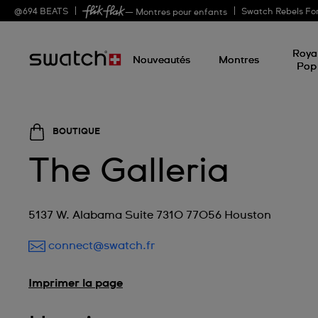
@
694
BEATS
Swatch Rebels Fo
— Montres pour enfants
Roya
Nouveautés
Montres
Pop
BOUTIQUE
The Galleria
5137 W. Alabama Suite 7310 77056 Houston
connect@swatch.fr
Imprimer la page