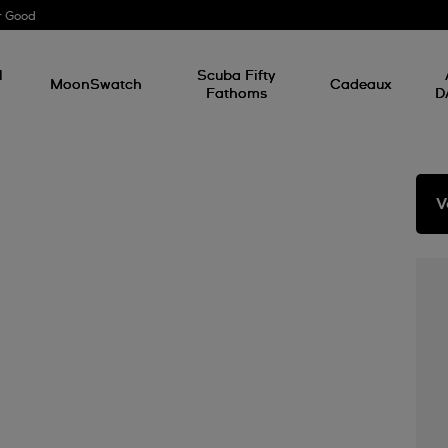
r Good
l
Scuba Fifty
MoonSwatch
Cadeaux
Fathoms
D
V