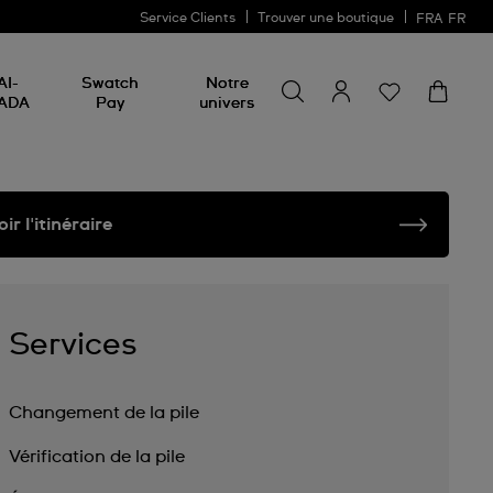
Service Clients
Trouver une boutique
FRA
FR
Rechercher un produit
Rechercher
AI-
Swatch
Notre
un
ADA
Pay
univers
produit
oir l'itinéraire
Services
Changement de la pile
Vérification de la pile