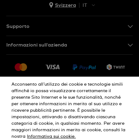
Svizzera
IT
EN
DE
Supporto
IT
Contattaci
Informazioni sull'azienda
FR
FAQ
Stampa
Consegna
Carriera
Restituzione
Sitemap
Condizioni di vendita
Acconsento all’utilizzo dei cookie e tecnologie simili
affinché io possa visualizzare correttamente il
Diritto di recesso
presente Sito Internet e le sue funzionalità, nonché
per ottenere informazioni in merito al suo utilizzo e
Informativa sulla privacy
Cookies
ricevere pubblicità pertinente. È possibile le
impostazioni, attivando o disattivando ciascuna
categoria di cookie, in qualsiasi momento. Per avere
Condizioni di utilizzo
Infomazioni legali
maggiori informazioni in merito ai cookie, consulti la
nostra
Informativa sui cookie.