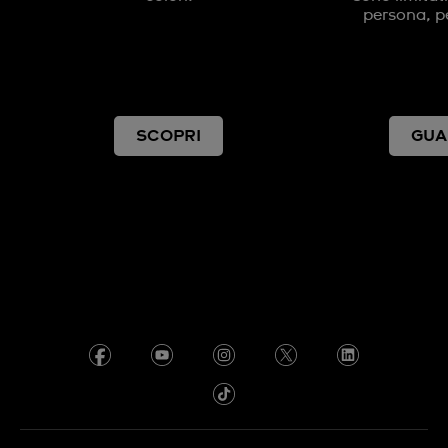
persona, pe
SCOPRI
GUA