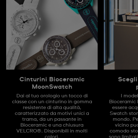
Cinturini Bioceramic
Scegli
MoonSwatch
Dai al tuo orologio un tocco di
I model
classe con un cinturino in gomma
Bioceramic
resistente di alta qualità,
essere acqu
caratterizzato da motivi unici a
Swatch store
trama, da un passante in
mondo. Per
Bioceramic e una chiusura
vicino puo
VELCRO®. Disponibili in molti
comodo store
colori.
sono limitat