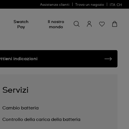
Assistenza clienti
Trova un negozio
ITA
CH
Cerca
Cerca
Swatch
Il nostro
Pay
mondo
ttieni indicazioni
Servizi
Cambio batteria
Controllo della carica della batteria