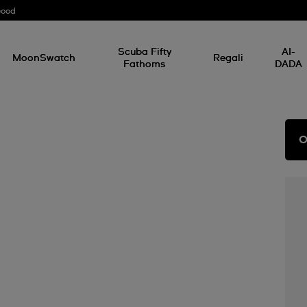
Good
Scuba Fifty
AI-
MoonSwatch
Regali
Fathoms
DADA
O