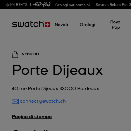
@
144
BEATS
Swatch Rebels For 
— Orologi per bambini
Royal
Novità
Orologi
Pop
NEGOZIO
Porte Dijeaux
40 rue Porte Dijeaux 33000 Bordeaux
connect@swatch.ch
Pagina di stampa