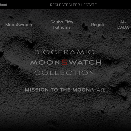
Good
RESI ESTESI PER L'ESTATE
Scuba Fifty
AI-
MoonSwatch
Regali
Fathoms
DADA