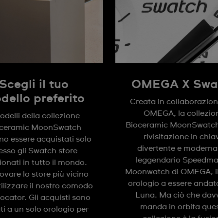
Scegli il tuo
OMEGA X Swa
dello preferito
Creata in collaborazio
OMEGA, la collezio
odelli della collezione
Bioceramic MoonSwatch
oceramic MoonSwatch
rivisitazione in chia
o essere acquistati solo
divertente e moderna
esso gli Swatch store
leggendario Speedma
ionati in tutto il mondo.
Moonwatch di OMEGA, il
rovare lo store più vicino
orologio a essere andato
tilizzare il nostro comodo
Luna. Ma ciò che dav
locator. Gli acquisti sono
manda in orbita que
ati a un solo orologio per