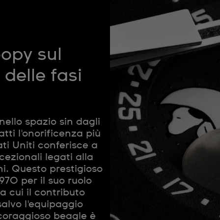
opy sul
delle fasi
ello spazio sin dagli
tti l'onorificenza più
ti Uniti conferisce a
cezionali legati alla
ni. Questo prestigioso
70 per il suo ruolo
a cui il contributo
salvo l'equipaggio
 coraggioso beagle è