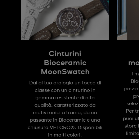
Cinturini
Bioceramic
mo
MoonSwatch
I m
Bi
Dai al tuo orologio un tocco di
posson
classe con un cinturino in
pr
gomma resistente di alta
selez
qualità, caratterizzato da
Per t
motivi unici a trama, da un
puoi u
passante in Bioceramic e una
store 
chiusura VELCRO®. Disponibili
limit
in molti colori.