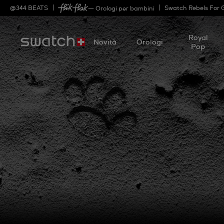
@
344
BEATS
Swatch Rebels For 
— Orologi per bambini
Royal
Novità
Orologi
Pop