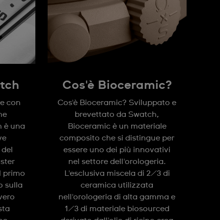
tch
Cos'è Bioceramic?
ne con
Cos'è Bioceramic? Sviluppato e
ne
brevettato da Swatch,
 è una
Bioceramic è un materiale
ve
composito che si distingue per
 del
essere uno dei più innovativi
ster
nel settore dell'orologeria.
 primo
L'esclusiva miscela di 2/3 di
 sulla
ceramica utilizzata
vero
nell'orologeria di alta gamma e
sta
1/3 di materiale biosourced