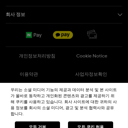
문의하기
회사 정보
FAQ
브랜드 스토리
무료 배송
Jobs
반품 정책
Sitemap
개인정보처리방침
Cookie Notice
이용약관
사업자정보확인
우리는 소셜 미디어 기능의 제공과 데이터 분석 및 본 사이트
메이드 인 스위스
가 올바로 동작하고 개인화된 콘텐츠와 광고를 제공하기 위
해 쿠키를 사용하고 있습니다. 회사 사이트에 대한 귀하의 사
용 정보를 회사의 소셜 미디어, 광고 및 분석 협력사와 공유
상호 : 스와치그룹코리아(주) | 대표 : STEPHEN DAMON DE LUCCHI
사업자등록번호: 220-81-01107
합니다.
주소 : 서울특별시 서대문구
충정로
36, 1,2,10,11층동
통신판매신고번호: 2018-서울서대문-0765
전화 : 080-559-1472 | 문의 :
connect@swatch.kr
모두 거부
모든 쿠키 허용