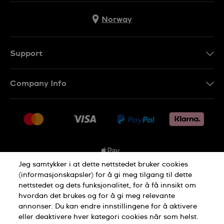
Norway
Support
Kontakt Oss
Company Info
FAQ
Press
Levering
Jobs
Returer
Sitemap
Kjøpsvilkår
Jeg samtykker i at dette nettstedet bruker cookies
(informasjonskapsler) for å gi meg tilgang til dette
nettstedet og dets funksjonalitet, for å få innsikt om
Privacy Policy
Cookie Notice
hvordan det brukes og for å gi meg relevante
annonser. Du kan endre innstillingene for å aktivere
eller deaktivere hver kategori cookies når som helst.
Terms of use