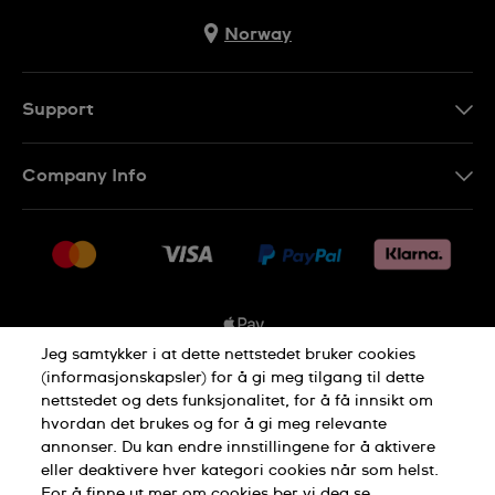
Norway
Support
Kontakt Oss
Company Info
FAQ
Press
Levering
Jobs
Returer
Sitemap
Kjøpsvilkår
Jeg samtykker i at dette nettstedet bruker cookies
(informasjonskapsler) for å gi meg tilgang til dette
nettstedet og dets funksjonalitet, for å få innsikt om
Privacy Policy
Cookie Notice
hvordan det brukes og for å gi meg relevante
annonser. Du kan endre innstillingene for å aktivere
eller deaktivere hver kategori cookies når som helst.
Terms of use
For å finne ut mer om cookies ber vi deg se