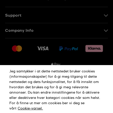
Support
Kontakt Oss
Company Info
FAQ
Press
Levering
Jobs
Returer
Sitemap
Kjøpsvilkår
Jeg samtykker i at dette nettstedet bruker cookies
(informasjonskapsler) for å gi meg tilgang til dette
nettstedet og dets funksjonalitet, for å få innsikt om
Privacy Policy
Cookie Notice
hvordan det brukes og for å gi meg relevante
annonser. Du kan endre innstillingene for å aktivere
eller deaktivere hver kategori cookies når som helst.
Terms of use
For å finne ut mer om cookies ber vi deg se
vårt
Cookie-varsel.