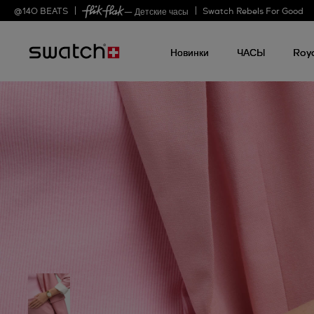
@
140
BEATS
Swatch Rebels For Good
— Детские часы
Новинки
ЧАСЫ
Roy