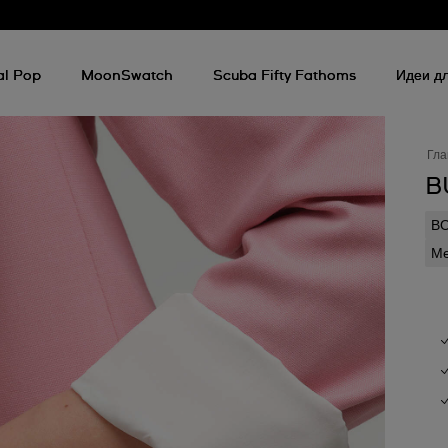
al Pop
MoonSwatch
Scuba Fifty Fathoms
Идеи дл
Гла
B
В
Ме