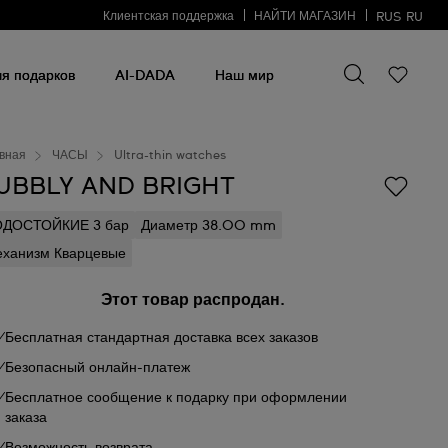
Клиентская поддержка
НАЙТИ МАГАЗИН
RUS
RU
Искать что-то
Искать
что-
я подарков
AI-DADA
Наш мир
то
вная
ЧАСЫ
Ultra-thin watches
UBBLY AND BRIGHT
ОДОСТОЙКИЕ 3 бар
Диаметр 38.00 mm
ханизм Кварцевые
Этот товар распродан.
Бесплатная стандартная доставка всех заказов
Безопасный онлайн-платеж
Бесплатное сообщение к подарку при оформлении
заказа