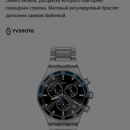
синего безеля, расцветку которого повторяет
секундная стрелка. Матовый регулируемый браслет
дополнен замком-бабочкой.
YVS507G