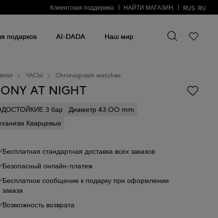
Клиентская поддержка
НАЙТИ МАГАЗИН
RUS
RU
Искать что-то
Искать
что-
я подарков
AI-DADA
Наш мир
то
вная
ЧАСЫ
Chronograph watches
RONY AT NIGHT
ОДОСТОЙКИЕ 3 бар
Диаметр 43.00 mm
ханизм Кварцевые
Бесплатная стандартная доставка всех заказов
Безопасный онлайн-платеж
Бесплатное сообщение к подарку при оформлении
заказа
Возможность возврата