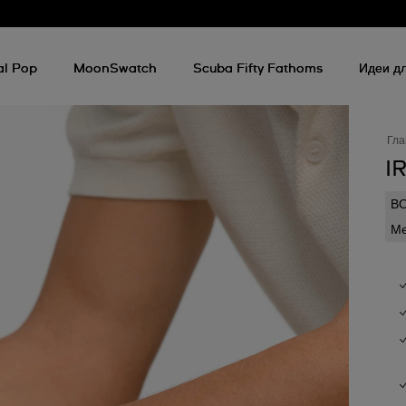
al Pop
MoonSwatch
Scuba Fifty Fathoms
Идеи дл
Гла
I
В
Ме