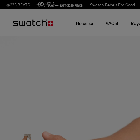
@
233
BEATS
Swatch Rebels For Good
— Детские часы
Новинки
ЧАСЫ
Roy