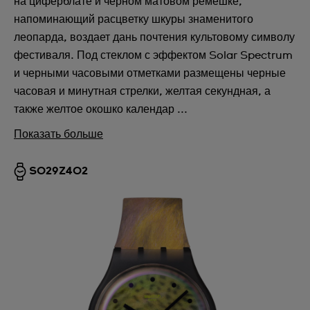
на циферблате и черном матовом ремешке,
напоминающий расцветку шкуры знаменитого
леопарда, воздает дань почтения культовому символу
фестиваля. Под стеклом с эффектом Solar Spectrum
и черными часовыми отметками размещены черные
часовая и минутная стрелки, желтая секундная, а
также желтое окошко календар ...
Показать больше
SO29Z402