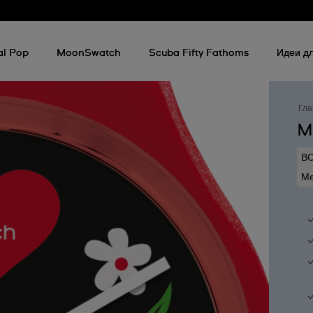
al Pop
MoonSwatch
Scuba Fifty Fathoms
Идеи дл
Гла
M
В
Ме