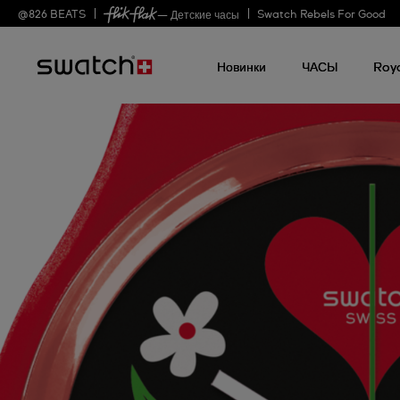
@
826
BEATS
Swatch Rebels For Good
— Детские часы
Новинки
ЧАСЫ
Roy