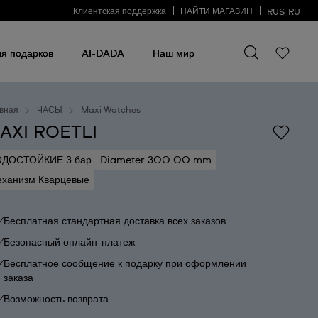
Клиентская поддержка
НАЙТИ МАГАЗИН
RUS
RU
Искать что-то
Искать
что-
я подарков
AI-DADA
Наш мир
то
вная
ЧАСЫ
Maxi Watches
AXI ROETLI
ОДОСТОЙКИЕ 3 бар
Diameter 300.00 mm
ханизм Кварцевые
Бесплатная стандартная доставка всех заказов
Безопасный онлайн-платеж
Бесплатное сообщение к подарку при оформлении
заказа
Возможность возврата