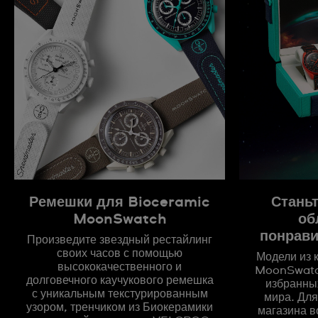
Ремешки для Bioceramic
Стань
MoonSwatch
об
понрав
Произведите звездный рестайлинг
своих часов с помощью
Модели из 
высококачественного и
MoonSwatch
долговечного каучукового ремешка
избранны
с уникальным текстурированным
мира. Для
узором, тренчиком из Биокерамики
магазина в