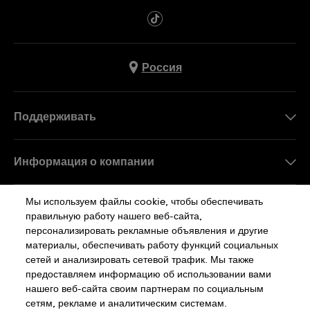
Россия
Поддерживать
Свяжитесь c Нами
Информация о компании
FAQ
Пресса
Мы используем файлы cookie, чтобы обеспечивать
Работа в Swatch
правильную работу нашего веб-сайта,
персонализировать рекламные объявления и другие
Sitemap
материалы, обеспечивать работу функций социальных
сетей и анализировать сетевой трафик. Мы также
Политика Конфиденциальности
предоставляем информацию об использовании вами
нашего веб-сайта своим партнерам по социальным
сетям, рекламе и аналитическим системам.
Cookie Notice
Условия Использования