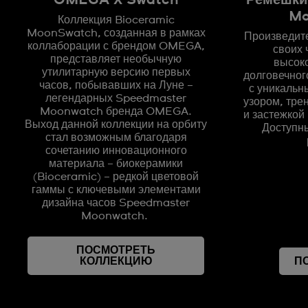
OMEGA X Swatch
Ремешки
Mo
Коллекция Bioceramic
MoonSwatch, созданная в рамках
Произведите
коллаборации с брендом OMEGA,
своих 
представляет необычную
высок
утилитарную версию первых
долговечног
часов, побывавших на Луне –
с уникальн
легендарных Speedmaster
узором, тре
Moonwatch бренда OMEGA.
и застежкой
Выход данной коллекции на орбиту
Доступн
стал возможным благодаря
сочетанию инновационного
материала – биокерамики
(Bioceramic) – редкой цветовой
гаммы с ключевыми элементами
дизайна часов Speedmaster
Moonwatch.
ПОСМОТРЕТЬ
КОЛЛЕКЦИЮ
П