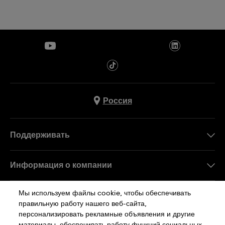
Россия
Поддерживать
Свяжитесь c Нами
Информация о компании
FAQ
Пресса
Мы используем файлы cookie, чтобы обеспечивать
Работа в Swatch
правильную работу нашего веб-сайта,
персонализировать рекламные объявления и другие
Sitemap