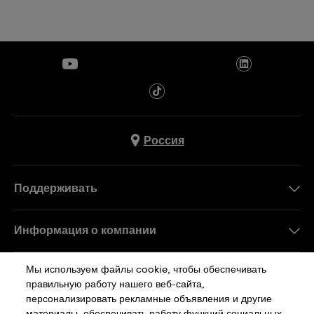
Россия
Поддерживать
Свяжитесь c Нами
Информация о компании
FAQ
Пресса
Мы используем файлы cookie, чтобы обеспечивать
Работа в Swatch
правильную работу нашего веб-сайта,
персонализировать рекламные объявления и другие
Sitemap