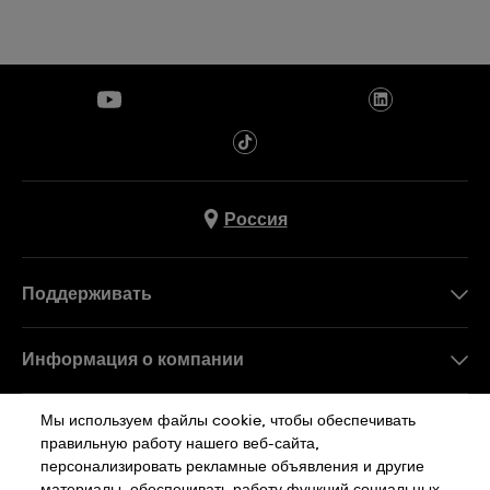
Россия
Поддерживать
Свяжитесь c Нами
Информация о компании
FAQ
Пресса
Мы используем файлы cookie, чтобы обеспечивать
Работа в Swatch
правильную работу нашего веб-сайта,
персонализировать рекламные объявления и другие
Sitemap