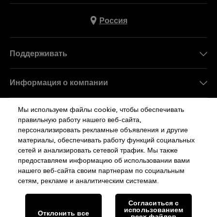
Россия
Поддерживать
Свяжитесь c Нами
Информация о компании
FAQ
Пресса
Мы используем файлы cookie, чтобы обеспечивать
Работа в Swatch
правильную работу нашего веб-сайта,
персонализировать рекламные объявления и другие
Sitemap
материалы, обеспечивать работу функций социальных
сетей и анализировать сетевой трафик. Мы также
Политика Конфиденциальности
предоставляем информацию об использовании вами
нашего веб-сайта своим партнерам по социальным
сетям, рекламе и аналитическим системам.
Cookie Notice
Условия Использования
Согласиться с
использованием
Отклонить все
SWISS MADE