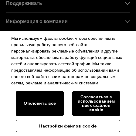
Поддерживать
Свяжитесь c Нами
Информация о компании
FAQ
Пресса
Мы используем файлы cookie, чтобы обеспечивать
Работа в Swatch
правильную работу нашего веб-сайта,
персонализировать рекламные объявления и другие
Sitemap
материалы, обеспечивать работу функций социальных
сетей и анализировать сетевой трафик. Мы также
Политика Конфиденциальности
предоставляем информацию об использовании вами
нашего веб-сайта своим партнерам по социальным
сетям, рекламе и аналитическим системам.
Cookie Notice
Условия Использования
Согласиться с
использованием
Отклонить все
SWISS MADE
всех файлов
cookie
© SWATCH AG 2026. ВСЕ ПРАВА ЗАЩИЩЕНЫ: SWISS WATCHES
Настройки файлов cookie