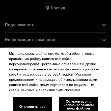
Россия
Поддерживать
Свяжитесь c Нами
Информация о компании
FAQ
Пресса
Мы используем файлы cookie, чтобы обеспечивать
Работа в Swatch
правильную работу нашего веб-сайта,
персонализировать рекламные объявления и другие
Sitemap
материалы, обеспечивать работу функций социальных
сетей и анализировать сетевой трафик. Мы также
Политика Конфиденциальности
предоставляем информацию об использовании вами
нашего веб-сайта своим партнерам по социальным
сетям, рекламе и аналитическим системам.
Cookie Notice
Условия Использования
Согласиться с
использованием
Отклонить все
SWISS MADE
всех файлов