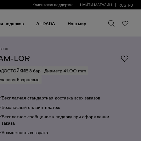
Клиентская поддержка
НАЙТИ МАГАЗИН
RUS
RU
Искать что-то
Искать
что-
я подарков
AI-DADA
Наш мир
то
вная
AM-LOR
ОДОСТОЙКИЕ 3 бар
Диаметр 41.00 mm
ханизм Кварцевые
Бесплатная стандартная доставка всех заказов
Безопасный онлайн-платеж
Бесплатное сообщение к подарку при оформлении
заказа
Возможность возврата