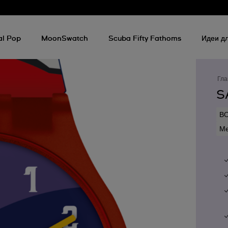
al Pop
MoonSwatch
Scuba Fifty Fathoms
Идеи дл
Гла
S
В
Ме