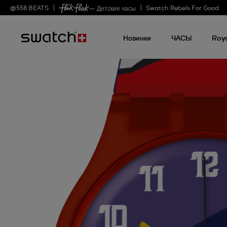
@
558
BEATS
Swatch Rebels For Good
— Детские часы
Новинки
ЧАСЫ
Roy