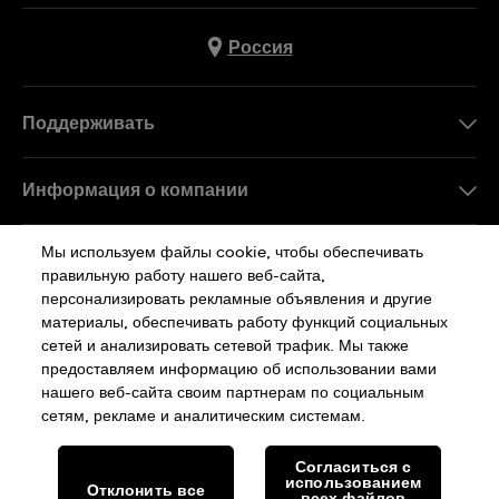
Россия
Поддерживать
Свяжитесь c Нами
Информация о компании
FAQ
Пресса
Мы используем файлы cookie, чтобы обеспечивать
Работа в Swatch
правильную работу нашего веб-сайта,
персонализировать рекламные объявления и другие
Sitemap
материалы, обеспечивать работу функций социальных
сетей и анализировать сетевой трафик. Мы также
Политика Конфиденциальности
предоставляем информацию об использовании вами
нашего веб-сайта своим партнерам по социальным
сетям, рекламе и аналитическим системам.
Cookie Notice
Условия Использования
Согласиться с
использованием
Отклонить все
SWISS MADE