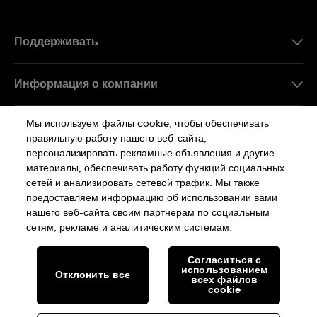
Поддерживать
Свяжитесь c Нами
Информация о компании
FAQ
Пресса
Мы используем файлы cookie, чтобы обеспечивать
Работа в Swatch
правильную работу нашего веб-сайта,
персонализировать рекламные объявления и другие
Sitemap
материалы, обеспечивать работу функций социальных
сетей и анализировать сетевой трафик. Мы также
Политика Конфиденциальности
предоставляем информацию об использовании вами
нашего веб-сайта своим партнерам по социальным
сетям, рекламе и аналитическим системам.
Cookie Notice
Условия Использования
Согласиться с
использованием
Отклонить все
SWISS MADE
всех файлов
cookie