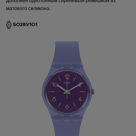
дополнен однотонным сиреневым ремешком из
матового силикона.
SO28V101