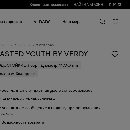
Клиентская поддержка
НАЙТИ МАГАЗИН
RUS
RU
Искать что-то
Искать
что-
я подарков
AI-DADA
Наш мир
то
вная
ЧАСЫ
Art watches
ASTED YOUTH BY VERDY
ОДОСТОЙКИЕ 3 бар
Диаметр 41.00 mm
ханизм Кварцевые
Бесплатная стандартная доставка всех заказов
Безопасный онлайн-платеж
Бесплатное сообщение к подарку при оформлении
заказа
Возможность возврата