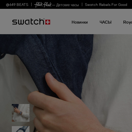
@
649
BEATS
Swatch Rebels For Good
— Детские часы
Новинки
ЧАСЫ
Roy