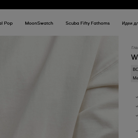
al Pop
MoonSwatch
Scuba Fifty Fathoms
Идеи дл
Гла
W
В
Ме