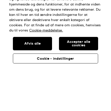
Log in
hjemmeside og dens funktioner, for at indhente viden
om dens brug, og for at levere relevante reklamer. Du
kan til hver en tid ændre indstillingerne for at
aktivere eller deaktivere hver enkelt kategori af
cookies. For at finde ud af mere om cookies, henvises
du til vores
Cookie-meddelelse.
Join the Swatch Rebels for Good!
Accepter alle
Afvis alle
cookies
Cookie - indstillinger
Denmark