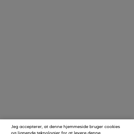
Jeg accepterer, at denne hjemmeside bruger cookies
og lignende teknologier for at levere denne