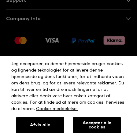
Support
Kontakt os
Company Info
FAQ
Press
Levering
Jobs
Returneringer
Sitemap
Salgsbetingelser
Jeg accepterer, at denne hjemmeside bruger cookies
Withdraw from contract
og lignende teknologier for at levere denne
hjemmeside og dens funktioner, for at indhente viden
Privacy Policy
Cookie Notice
om dens brug, og for at levere relevante reklamer. Du
kan til hver en tid ændre indstillingerne for at
aktivere eller deaktivere hver enkelt kategori af
Terms of use
cookies. For at finde ud af mere om cookies, henvises
du til vores
Cookie-meddelelse.
SWISS MADE
Accepter alle
Afvis alle
cookies