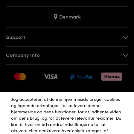
Denmark
Support
Kontakt os
Company Info
FAQ
Press
Levering
Jobs
Returneringer
Sitemap
Salgsbetingelser
Jeg accepterer, at denne hjemmeside bruger cookies
Withdraw from contract
og lignende teknologier for at levere denne
hjemmeside og dens funktioner, for at indhente viden
Privacy Policy
Cookie Notice
om dens brug, og for at levere relevante reklamer. Du
kan til hver en tid ændre indstillingerne for at
aktivere eller deaktivere hver enkelt kategori af